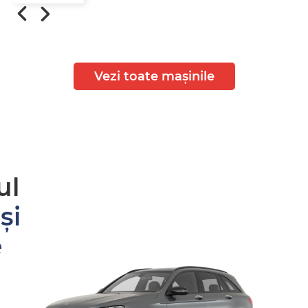
Vezi toate mașinile
ul
și
e