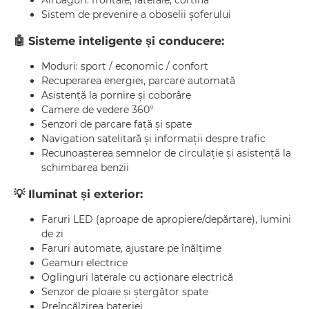
Airbaguri: frontale, laterale, cortină
Sistem de prevenire a oboselii șoferului
🤖
Sisteme inteligente și conducere:
Moduri: sport / economic / confort
Recuperarea energiei, parcare automată
Asistență la pornire și coborâre
Camere de vedere 360°
Senzori de parcare față și spate
Navigation satelitară și informații despre trafic
Recunoașterea semnelor de circulație și asistență la
schimbarea benzii
💡
Iluminat și exterior:
Faruri LED (aproape de apropiere/depărtare), lumini
de zi
Faruri automate, ajustare pe înălțime
Geamuri electrice
Oglinguri laterale cu acționare electrică
Senzor de ploaie și ștergător spate
Preîncălzirea bateriei