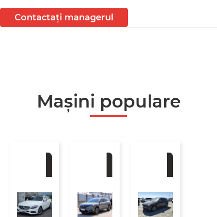
Contactați managerul
Mașini populare
La
La
La
comandă
comandă
comandă