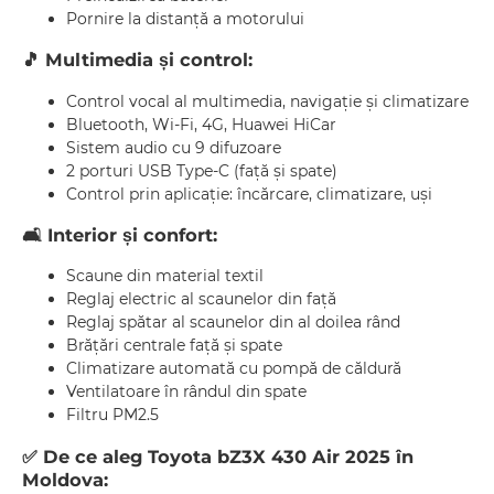
Pornire la distanță a motorului
🎵
Multimedia și control:
Control vocal al multimedia, navigație și climatizare
Bluetooth, Wi-Fi, 4G, Huawei HiCar
Sistem audio cu 9 difuzoare
2 porturi USB Type-C (față și spate)
Control prin aplicație: încărcare, climatizare, uși
🛋
Interior și confort:
Scaune din material textil
Reglaj electric al scaunelor din față
Reglaj spătar al scaunelor din al doilea rând
Brățări centrale față și spate
Climatizare automată cu pompă de căldură
Ventilatoare în rândul din spate
Filtru PM2.5
✅
De ce aleg Toyota bZ3X 430 Air 2025 în
Moldova: