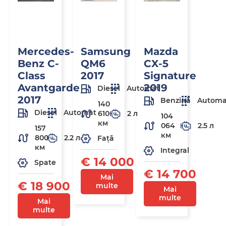
Mercedes-
Samsung
Mazda
Benz C-
QM6
CX-5
Class
2017
Signature
Avantgarde
2019
Diesel
Automat
2017
Benzină
Automa
140
Diesel
Automat
610
2 л
104
км
064
2.5 л
157
км
800
2.2 л
Față
км
Integral
€ 14 000
Spate
€ 14 700
Mai
€ 18 900
multe
Mai
multe
Mai
multe