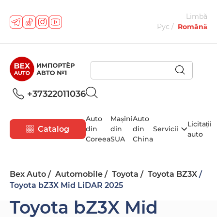
Limbă
Рус
Română
+37322011036
Auto
Mașini
Auto
Licitații
Catalog
din
din
din
Servicii
auto
Coreea
SUA
China
Bex Auto
Automobile
Toyota
Toyota BZ3X
Toyota bZ3X Mid LiDAR 2025
Toyota bZ3X Mid