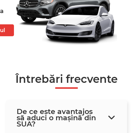
ta
ul
Întrebări frecvente
De ce este avantajos
să aduci o mașină din
SUA?