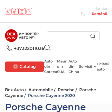
Limbă
Рус
Română
+37322011036
Auto
Mașini
Auto
Licitații
Catalog
din
din
din
Servicii
auto
Coreea
SUA
China
Bex Auto
Automobile
Porsche
Porsche
Cayenne
Porsche Cayenne 2020
Porsche Cayenne