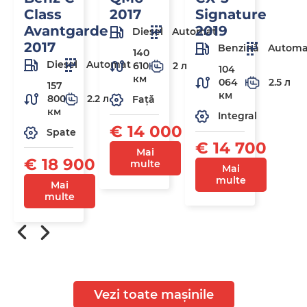
Class
2017
Signature
Avantgarde
2019
Diesel
Automat
2017
Benzină
Automa
140
Diesel
Automat
610
2 л
104
км
064
2.5 л
157
км
800
2.2 л
Față
км
Integral
€ 14 000
Spate
€ 14 700
Mai
€ 18 900
multe
Mai
multe
Mai
multe
Vezi toate mașinile