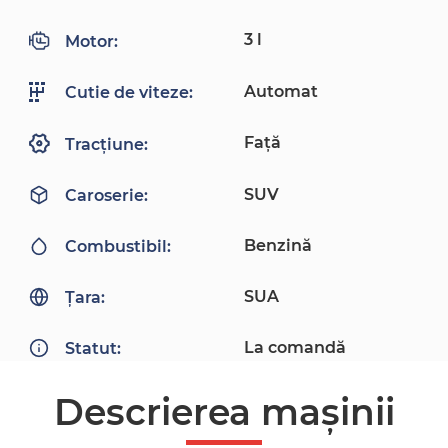
3 l
Motor:
Automat
Cutie de viteze:
Față
Tracțiune:
SUV
Caroserie:
Benzină
Combustibil:
SUA
Țara:
La comandă
Statut:
Descrierea mașinii