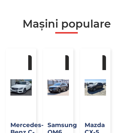
Mașini populare
La
La
La
comandă
comandă
comandă
Mercedes-
Samsung
Mazda
Benz C-
QM6
CX-5