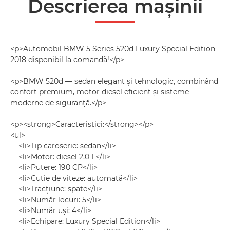
Descrierea mașinii
<p>Automobil BMW 5 Series 520d Luxury Special Edition
2018 disponibil la comandă!</p>
<p>BMW 520d — sedan elegant și tehnologic, combinând
confort premium, motor diesel eficient și sisteme
moderne de siguranță.</p>
<p><strong>Caracteristici:</strong></p>
<ul>
<li>Tip caroserie: sedan</li>
<li>Motor: diesel 2,0 L</li>
<li>Putere: 190 CP</li>
<li>Cutie de viteze: automată</li>
<li>Tracțiune: spate</li>
<li>Număr locuri: 5</li>
<li>Număr uși: 4</li>
<li>Echipare: Luxury Special Edition</li>