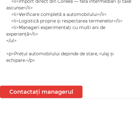
<li>Import direct din Coreea — fără intermediari și taxe
ascunse</li>
<li>Verificare completă a automobilului</li>
<li>Logistică proprie și respectarea termenelor</li>
<li>Manageri experimentați cu multi ani de
experiență</li>
</ul>
<p>Prețul automobilului depinde de stare, rulaj și
echipare.</p>
Contactați managerul