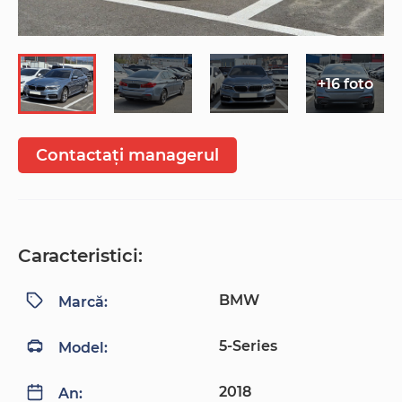
+16 foto
Contactați managerul
Caracteristici:
BMW
Marcă:
5-Series
Model:
2018
An: