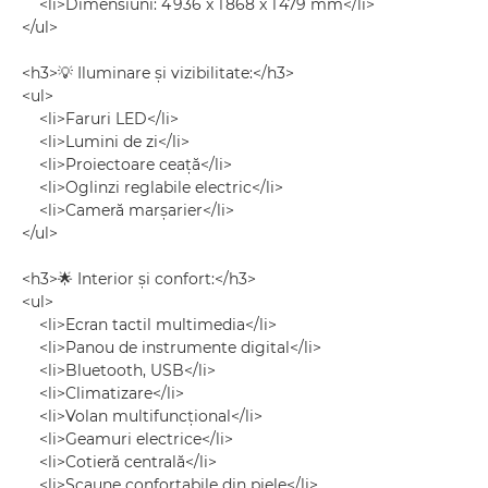
<li>Dimensiuni: 4 936 x 1 868 x 1 479 mm</li>
</ul>
<h3>💡 Iluminare și vizibilitate:</h3>
<ul>
<li>Faruri LED</li>
<li>Lumini de zi</li>
<li>Proiectoare ceață</li>
<li>Oglinzi reglabile electric</li>
<li>Cameră marșarier</li>
</ul>
<h3>🌟 Interior și confort:</h3>
<ul>
<li>Ecran tactil multimedia</li>
<li>Panou de instrumente digital</li>
<li>Bluetooth, USB</li>
<li>Climatizare</li>
<li>Volan multifuncțional</li>
<li>Geamuri electrice</li>
<li>Cotieră centrală</li>
<li>Scaune confortabile din piele</li>