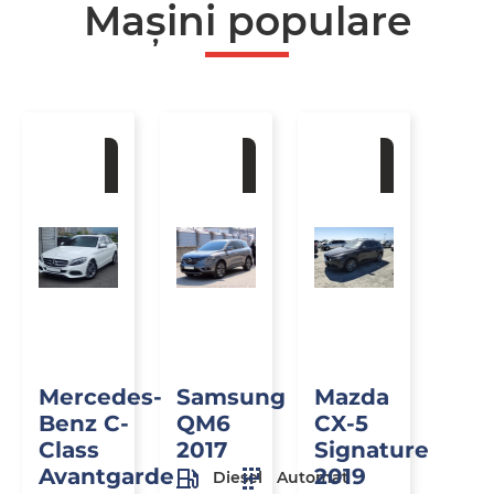
Mașini populare
La
La
La
comandă
comandă
comandă
Mercedes-
Samsung
Mazda
Benz C-
QM6
CX-5
Class
2017
Signature
Avantgarde
2019
Diesel
Automat