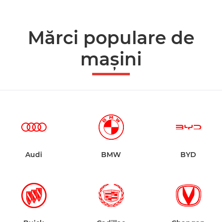
Mărci populare de
mașini
Audi
BMW
BYD