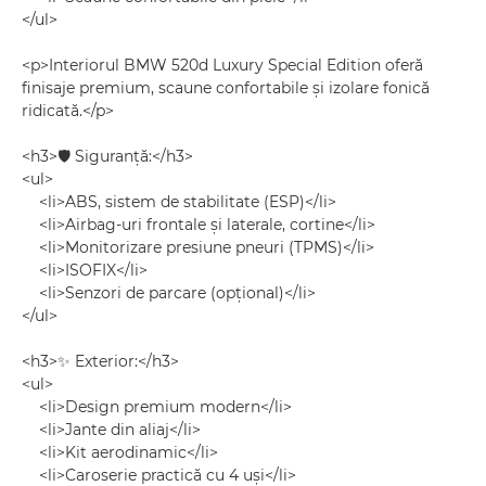
</ul>
<p>Interiorul BMW 520d Luxury Special Edition oferă
finisaje premium, scaune confortabile și izolare fonică
ridicată.</p>
<h3>🛡 Siguranță:</h3>
<ul>
<li>ABS, sistem de stabilitate (ESP)</li>
<li>Airbag-uri frontale și laterale, cortine</li>
<li>Monitorizare presiune pneuri (TPMS)</li>
<li>ISOFIX</li>
<li>Senzori de parcare (opțional)</li>
</ul>
<h3>✨ Exterior:</h3>
<ul>
<li>Design premium modern</li>
<li>Jante din aliaj</li>
<li>Kit aerodinamic</li>
<li>Caroserie practică cu 4 uși</li>