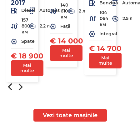
2017
Benzină
Automa
140
Diesel
Automat
610
2 л
104
км
064
2.5 л
157
км
800
2.2 л
Față
км
Integral
€ 14 000
Spate
€ 14 700
Mai
€ 18 900
multe
Mai
multe
Mai
multe
Vezi toate mașinile