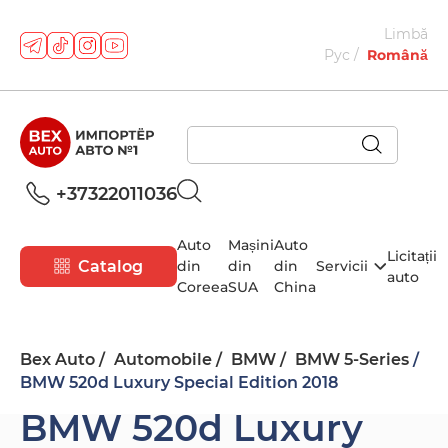
Limbă
Рус
Română
+37322011036
Auto
Mașini
Auto
Licitații
Catalog
din
din
din
Servicii
auto
Coreea
SUA
China
Bex Auto
Automobile
BMW
BMW 5-Series
BMW 520d Luxury Special Edition 2018
BMW 520d Luxury