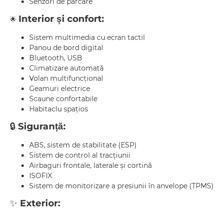
Senzori de parcare
Interior și confort:
🌟
Sistem multimedia cu ecran tactil
Panou de bord digital
Bluetooth, USB
Climatizare automată
Volan multifuncțional
Geamuri electrice
Scaune confortabile
Habitaclu spațios
🔒
Siguranță:
ABS, sistem de stabilitate (ESP)
Sistem de control al tracțiunii
Airbaguri frontale, laterale și cortină
ISOFIX
Sistem de monitorizare a presiunii în anvelope (TPMS)
✨
Exterior: