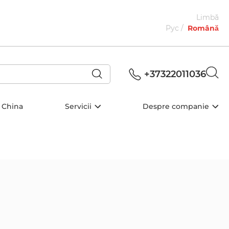
Limbă
Рус
Română
+37322011036
 China
Servicii
Despre companie