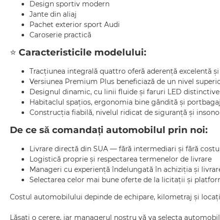
Design sportiv modern
Jante din aliaj
Pachet exterior sport Audi
Caroserie practică
⭐
Caracteristicile modelului:
Tracțiunea integrală quattro oferă aderență excelentă și
Versiunea Premium Plus beneficiază de un nivel superior
Designul dinamic, cu linii fluide și faruri LED distinctiv
Habitaclul spațios, ergonomia bine gândită și portbagajul
Construcția fiabilă, nivelul ridicat de siguranță și insono
De ce să comandați automobilul prin noi:
Livrare directă din SUA — fără intermediari și fără cost
Logistică proprie și respectarea termenelor de livrare
Manageri cu experiență îndelungată în achiziția și livr
Selectarea celor mai bune oferte de la licitații și platfo
Costul automobilului depinde de echipare, kilometraj și locați
Lăsați o cerere, iar managerul nostru vă va selecta automobil