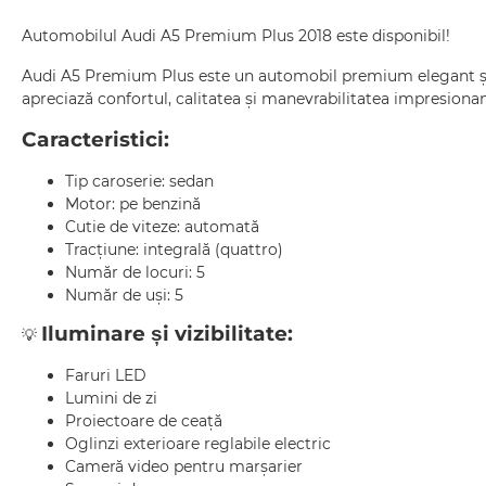
Automobilul Audi A5 Premium Plus 2018 este disponibil!
Audi A5 Premium Plus este un automobil premium elegant și d
apreciază confortul, calitatea și manevrabilitatea impresionan
Caracteristici:
Tip caroserie: sedan
Motor: pe benzină
Cutie de viteze: automată
Tracțiune: integrală (quattro)
Număr de locuri: 5
Număr de uși: 5
Iluminare și vizibilitate:
💡
Faruri LED
Lumini de zi
Proiectoare de ceață
Oglinzi exterioare reglabile electric
Cameră video pentru marșarier