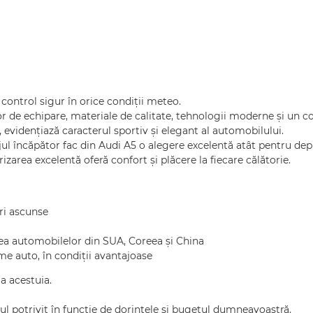
 control sigur în orice condiții meteo.
 de echipare, materiale de calitate, tehnologii moderne și un con
e, evidențiază caracterul sportiv și elegant al automobilului.
 încăpător fac din Audi A5 o alegere excelentă atât pentru deplasă
rizarea excelentă oferă confort și plăcere la fiecare călătorie.
uri ascunse
area automobilelor din SUA, Coreea și China
rme auto, în condiții avantajoase
a acestuia.
ul potrivit în funcție de dorințele și bugetul dumneavoastră.