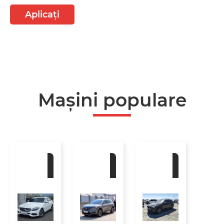
Aplicați
Mașini populare
La
La
La
comandă
comandă
comandă