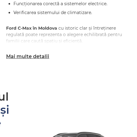
Funcționarea corectă a sistemelor electrice.
Verificarea sistemului de climatizare.
Ford C-Max în Moldova
cu istoric clar și întreținere
regulată poate reprezenta o alegere echilibrată pentru
familii care caută spațiu și eficiență.
Mai multe detalii
ul
și
e