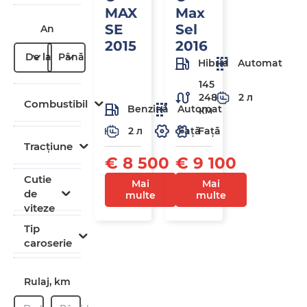
MAX
Max
SE
Sel
An
2015
2016
De la
Până la
Hibrid
Automat
145
248
2 л
Combustibil
Benzină
Automat
км
2 л
Față
Față
Tracțiune
€ 8 500
€ 9 100
Cutie
Mai
Mai
de
multe
multe
viteze
Tip
caroserie
Rulaj, km