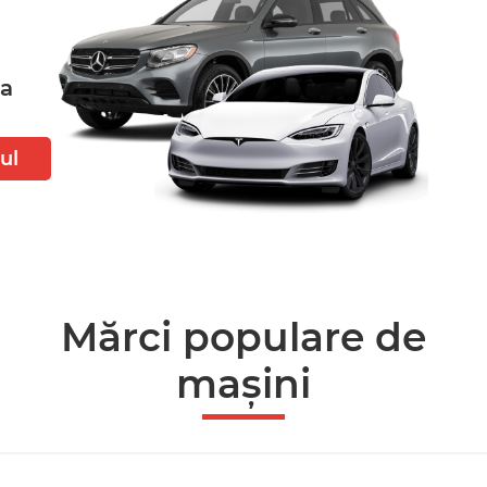
ta
ul
Mărci populare de
mașini