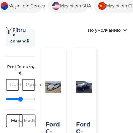
Mașini din Coreea
Mașini din SUA
Mașini din C
Filtru
По умолчанию
La
comandă
La
La
comandă
comandă
Preț în euro,
€
De la
Până la
Marcă
Model
Ford
Ford
C-
C-