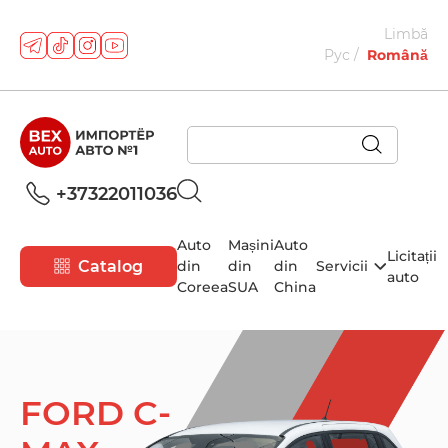
Limbă
Рус
Română
+37322011036
Auto
Mașini
Auto
Licitații
Catalog
din
din
din
Servicii
auto
Coreea
SUA
China
FORD C-