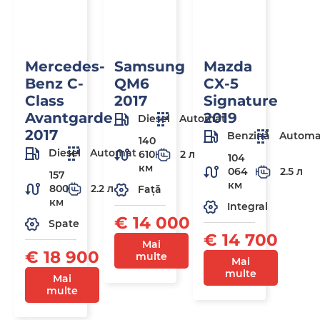
Mercedes-
Samsung
Mazda
Benz C-
QM6
CX-5
Class
2017
Signature
Avantgarde
2019
Diesel
Automat
2017
Benzină
Automa
140
Diesel
Automat
610
2 л
104
км
064
2.5 л
157
км
800
2.2 л
Față
км
Integral
€ 14 000
Spate
€ 14 700
Mai
€ 18 900
multe
Mai
multe
Mai
multe