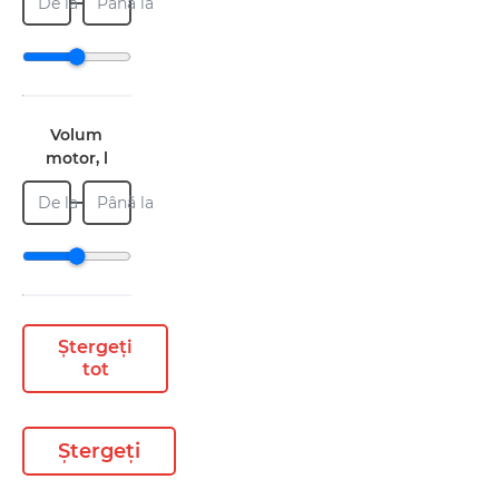
De la
Până la
Volum
motor, l
De la
Până la
Ștergeți
tot
Ștergeți